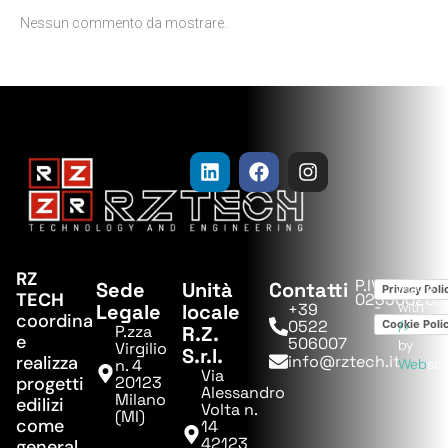
Nessun commento da mostrare.
RZ
P.IVA:
Sede
Unità
Contatti
Made
Privacy Poli
TECH
023500203
-
with
Legale
locale
+39
coordina
0522
Cookie Poli
/>
P.zza
R.Z.
e
506007
by
Virgilio
S.r.l.
realizza
info@rztech.it
n. 4
Web
sc
Via
progetti
20123
Alessandro
Milano
edilizi
Volta n.
(MI)
come
14
42123
general