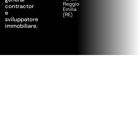
Reggio
contractor
Emilia
e
(RE)
sviluppatore
immobiliare.