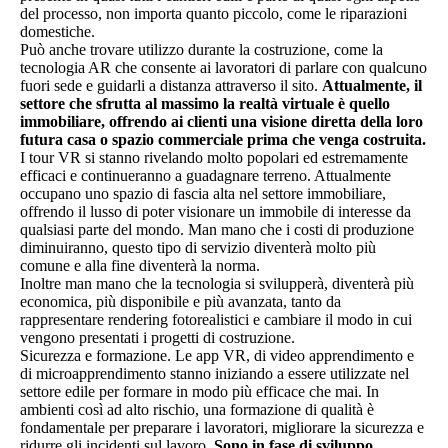
del processo, non importa quanto piccolo, come le riparazioni
domestiche.
Può anche trovare utilizzo durante la costruzione, come la
tecnologia AR che consente ai lavoratori di parlare con qualcuno
fuori sede e guidarli a distanza attraverso il sito.
Attualmente, il
settore che sfrutta al massimo la realtà virtuale è quello
immobiliare, offrendo ai clienti una visione diretta della loro
futura casa o spazio commerciale prima che venga costruita.
I tour VR si stanno rivelando molto popolari ed estremamente
efficaci e continueranno a guadagnare terreno. Attualmente
occupano uno spazio di fascia alta nel settore immobiliare,
offrendo il lusso di poter visionare un immobile di interesse da
qualsiasi parte del mondo. Man mano che i costi di produzione
diminuiranno, questo tipo di servizio diventerà molto più
comune e alla fine diventerà la norma.
Inoltre man mano che la tecnologia si svilupperà, diventerà più
economica, più disponibile e più avanzata, tanto da
rappresentare rendering fotorealistici e cambiare il modo in cui
vengono presentati i progetti di costruzione.
Sicurezza e formazione. Le app VR, di video apprendimento e
di microapprendimento stanno iniziando a essere utilizzate nel
settore edile per formare in modo più efficace che mai. In
ambienti così ad alto rischio, una formazione di qualità è
fondamentale per preparare i lavoratori, migliorare la sicurezza e
ridurre gli incidenti sul lavoro.
Sono in fase di sviluppo