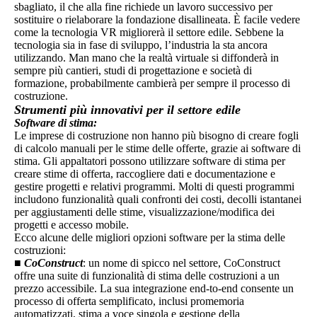
sbagliato, il che alla fine richiede un lavoro successivo per
sostituire o rielaborare la fondazione disallineata. È facile vedere
come la tecnologia VR migliorerà il settore edile. Sebbene la
tecnologia sia in fase di sviluppo, l’industria la sta ancora
utilizzando. Man mano che la realtà virtuale si diffonderà in
sempre più cantieri, studi di progettazione e società di
formazione, probabilmente cambierà per sempre il processo di
costruzione.
Strumenti più innovativi per il settore edile
Software di stima:
Le imprese di costruzione non hanno più bisogno di creare fogli
di calcolo manuali per le stime delle offerte, grazie ai software di
stima. Gli appaltatori possono utilizzare software di stima per
creare stime di offerta, raccogliere dati e documentazione e
gestire progetti e relativi programmi. Molti di questi programmi
includono funzionalità quali confronti dei costi, decolli istantanei
per aggiustamenti delle stime, visualizzazione/modifica dei
progetti e accesso mobile.
Ecco alcune delle migliori opzioni software per la stima delle
costruzioni:
■
CoConstruct
: un nome di spicco nel settore, CoConstruct
offre una suite di funzionalità di stima delle costruzioni a un
prezzo accessibile. La sua integrazione end-to-end consente un
processo di offerta semplificato, inclusi promemoria
automatizzati, stima a voce singola e gestione della