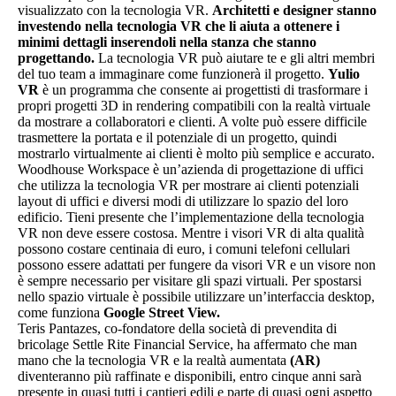
visualizzato con la tecnologia VR.
Architetti e designer stanno
investendo nella tecnologia VR che li aiuta a ottenere i
minimi dettagli inserendoli nella stanza che stanno
progettando.
La tecnologia VR può aiutare te e gli altri membri
del tuo team a immaginare come funzionerà il progetto.
Yulio
VR
è un programma che consente ai progettisti di trasformare i
propri progetti 3D in rendering compatibili con la realtà virtuale
da mostrare a collaboratori e clienti. A volte può essere difficile
trasmettere la portata e il potenziale di un progetto, quindi
mostrarlo virtualmente ai clienti è molto più semplice e accurato.
Woodhouse Workspace è un’azienda di progettazione di uffici
che utilizza la tecnologia VR per mostrare ai clienti potenziali
layout di uffici e diversi modi di utilizzare lo spazio del loro
edificio. Tieni presente che l’implementazione della tecnologia
VR non deve essere costosa. Mentre i visori VR di alta qualità
possono costare centinaia di euro, i comuni telefoni cellulari
possono essere adattati per fungere da visori VR e un visore non
è sempre necessario per visitare gli spazi virtuali. Per spostarsi
nello spazio virtuale è possibile utilizzare un’interfaccia desktop,
come funziona
Google Street View.
Teris Pantazes, co-fondatore della società di prevendita di
bricolage Settle Rite Financial Service, ha affermato che man
mano che la tecnologia VR e la realtà aumentata
(AR)
diventeranno più raffinate e disponibili, entro cinque anni sarà
presente in quasi tutti i cantieri edili e parte di quasi ogni aspetto