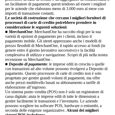
un facilitatore di pagamenti; questi tendono ad essere i migliori
per le aziende che elaborano meno di 3.000 euro al mese con
importi di transazione costanti.
Le società di costruzione che cercano i migliori fornitori di
processori di carte di credito potrebbero prendere in
considerazione le seguenti soluzioni:
■
MerchantOne
: MerchantOne ha raccolto elogi per la sua
varietà di opzioni di pagamento per i clienti, incluso il
pagamento mobile. Gli utenti apprezzano anche i modelli di
prezzo flessibili di MerchantOne, il rapido accesso ai fondi (in
genere entro il giorno lavorativo successivo) e la facilità
complessiva di utilizzo e navigazione. Scopri di più nella nostra
recensione su MerchantOne .
■
Deposito di pagamento
: le imprese edili in crescita o quelle
con transazioni ad alto volume possono rivolgersi a Deposito di
pagamento. Questo processore di carte di credito non è solo
progettato per gestire grandi volumi di pagamenti, ma offre
anche prezzi multilivello basati su abbonamento a tariffe di
elaborazione all’ingrosso.
Un sistema punto vendita (POS) non è solo un registratore di
cassa digitale; aiuta le imprese edili di tutte le dimensioni a
gestire facilmente le transazioni e l’inventario. Le aziende
possono scegliere tra software POS, hardware o entrambi, a
seconda delle esigenze organizzative.
Alcuni dei migliori
sistemi POS includono: