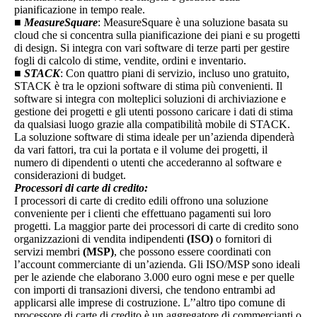
pianificazione in tempo reale.
■
MeasureSquare
: MeasureSquare è una soluzione basata su
cloud che si concentra sulla pianificazione dei piani e su progetti
di design. Si integra con vari software di terze parti per gestire
fogli di calcolo di stime, vendite, ordini e inventario.
■
STACK
: Con quattro piani di servizio, incluso uno gratuito,
STACK è tra le opzioni software di stima più convenienti. Il
software si integra con molteplici soluzioni di archiviazione e
gestione dei progetti e gli utenti possono caricare i dati di stima
da qualsiasi luogo grazie alla compatibilità mobile di STACK.
La soluzione software di stima ideale per un’azienda dipenderà
da vari fattori, tra cui la portata e il volume dei progetti, il
numero di dipendenti o utenti che accederanno al software e
considerazioni di budget.
Processori di carte di credito:
I processori di carte di credito edili offrono una soluzione
conveniente per i clienti che effettuano pagamenti sui loro
progetti. La maggior parte dei processori di carte di credito sono
organizzazioni di vendita indipendenti
(ISO)
o fornitori di
servizi membri
(MSP)
, che possono essere coordinati con
l’account commerciante di un’azienda. Gli ISO/MSP sono ideali
per le aziende che elaborano 3.000 euro ogni mese e per quelle
con importi di transazioni diversi, che tendono entrambi ad
applicarsi alle imprese di costruzione. L’’altro tipo comune di
processore di carte di credito è un aggregatore di commercianti o