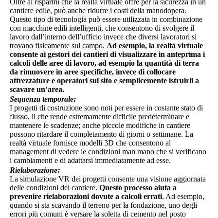
Oltre ai risparmi che la realtà virtuale offre per la sicurezza in un
cantiere edile, può anche ridurre i costi della manodopera.
Questo tipo di tecnologia può essere utilizzata in combinazione
con macchine edili intelligenti, che consentono di svolgere il
lavoro dall’interno dell’ufficio invece che diversi lavoratori si
trovano fisicamente sul campo.
Ad esempio, la realtà virtuale
consente ai gestori dei cantieri di visualizzare in anteprima i
calcoli delle aree di lavoro, ad esempio la quantità di terra
da rimuovere in aree specifiche, invece di collocare
attrezzature e operatori sul sito e semplicemente istruirli a
scavare un’area.
:
Sequenza temporale
I progetti di costruzione sono noti per essere in costante stato di
flusso, il che rende estremamente difficile predeterminare e
mantenere le scadenze; anche piccole modifiche in cantiere
possono ritardare il completamento di giorni o settimane. La
realtà virtuale fornisce modelli 3D che consentono al
management di vedere le condizioni man mano che si verificano
i cambiamenti e di adattarsi immediatamente ad esse.
:
Rielaborazione
La simulazione VR dei progetti consente una visione aggiornata
delle condizioni del cantiere.
Questo processo aiuta a
prevenire rielaborazioni dovute a calcoli errati
. Ad esempio,
quando si sta scavando il terreno per la fondazione, uno degli
errori più comuni è versare la soletta di cemento nel posto