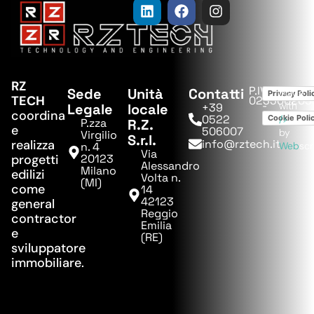
RZ
P.IVA:
Sede
Unità
Contatti
Made
Privacy Poli
TECH
023500203
-
with
Legale
locale
+39
coordina
0522
Cookie Poli
/>
P.zza
R.Z.
e
506007
by
Virgilio
S.r.l.
realizza
info@rztech.it
n. 4
Web
sc
Via
progetti
20123
Alessandro
Milano
edilizi
Volta n.
(MI)
come
14
42123
general
Reggio
contractor
Emilia
e
(RE)
sviluppatore
immobiliare.