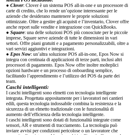
●
Clover
: Clover è un sistema POS all-in-one e un processore di
carte di credito, che lo rende un’opzione interessante per le
aziende che desiderano mantenere le proprie soluzioni
ottimizzate. Oltre a gestire gli acquisti e l’inventario, Clover offre
anche report sulle vendite e integrazione con QuickBooks.
●
Square
: una delle soluzioni POS più conosciute per le piccole
imprese, Square serve aziende di tutte le dimensioni in vari
settori. Offre piani gratuiti e a pagamento personalizzabili, oltre a
vari servizi aggiuntivi e integrazioni.
●
Epos Now
: un’altra soluzione POS all-in-one, Epos Now si
integra con centinaia di applicazioni di terze parti, inclusi altri
processori di pagamento. Epos Now offre inoltre molteplici
opzioni hardware e un processo di onboarding semplice,
facilitando l’apprendimento e l’utilizzo del POS da parte dei
team.
Caschi intelligenti:
I caschi intelligenti sono elmetti con tecnologia intelligente
integrata. Progettata appositamente per i lavoratori nei cantieri
edili, questa tecnologia indossabile combina la resistenza e la
sicurezza di un elmetto tradizionale con le funzionalità di
aumento dell’efficienza della tecnologia intelligente.
I caschi intelligenti sono dotati di funzionalità integrate come
sensori, AR e strumenti di tracciamento. La tecnologia può
inviare avvisi per condizioni pericolose o un lavoratore che