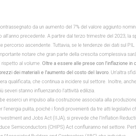
3 contrassegnato da un aumento del 7% del valore aggiunto nomin
 all’anno precedente. A partire dal terzo trimestre del 2023, la 
e percorso ascendente. Tuttavia, se le tendenze dei dati sul PIL 
è importante notare che gran parte della crescita complessiva sar
i rispetto al volume.
Oltre a essere alle prese con l’inflazione in 
i prezzi dei materiali e l’aumento del costo del lavoro.
Un’altra sfi
a qualificata, che continua a incidere sul settore. Inoltre, anche
più severi stanno influenzando l’attività edilizia.
be esserci un impulso alla costruzione associata alla produzione,
r l’energia pulita, poiché i fondi provenienti da tre atti legislativi 
 Investment and Jobs Act (IIJA), si prevede che l’Inflation Reduct
Produce Semiconductors (CHIPS) Act confluiranno nel settore. Per