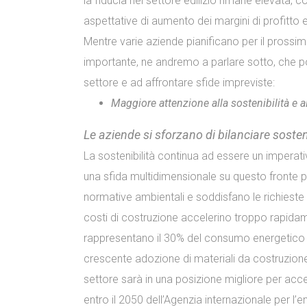
la fiducia nel settore edilizio rimane elevata, 
aspettative di aumento dei margini di profitto e 
Mentre varie aziende pianificano per il prossim
importante, ne andremo a parlare sotto, che pot
settore e ad affrontare sfide impreviste:
Maggiore attenzione alla sostenibilità e al
Le aziende si sforzano di bilanciare sosteni
La sostenibilità continua ad essere un imperati
una sfida multidimensionale su questo fronte p
normative ambientali e soddisfano le richieste d
costi di costruzione accelerino troppo rapidame
rappresentano il 30% del consumo energetico glo
crescente adozione di materiali da costruzione e
settore sarà in una posizione migliore per acc
entro il 2050 dell’Agenzia internazionale per l’ene