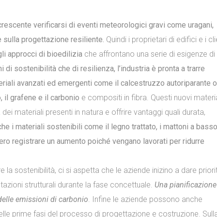
l crescente verificarsi di eventi meteorologici gravi come uragani,
 sulla progettazione resiliente.
Quindi i proprietari di edifici e i cli
gli approcci di bioedilizia
che affrontano una serie di esigenze di
 di sostenibilità che di resilienza, l’industria è pronta a trarre
riali avanzati ed emergenti come il calcestruzzo autoriparante o
o, il grafene e il carbonio
e compositi in fibra. Questi nuovi materia
ei materiali presenti in natura e offrire vantaggi quali durata,
he i materiali sostenibili come il legno trattato, i mattoni a bass
bero registrare un aumento poiché vengano lavorati per ridurre
sostenibilità, ci si aspetta che le aziende inizino a dare priorit
tazioni strutturali durante la fase concettuale.
Una pianificazione
delle emissioni di carbonio
. Infine le aziende possono anche
nelle prime fasi del processo di progettazione e costruzione. Sull