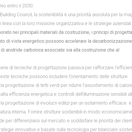
nio entro il 2030.
ilding Council, la sostenibilità è una priorità assoluta per la ma
n linea con la loro missione organizzativa e le strategie aziendali.
rato nei principali materiali da costruzione, i principi di progett
punto di vista energetico possono accelerare la decarbonizzazione
i anidride carbonica associate sia alla costruzione che al
rie di tecniche di progettazione passiva per rafforzare l’efficie
Queste tecniche possono includere l’orientamento delle strutture
 la progettazione di tetti verdi per ridurre l’assorbimento di calor
alta efficienza energetica e controlli dell’illuminazione sensibili al
la progettazione di involucri edilizi per un isolamento efficace. e
eratura interna. Fornire strutture sostenibili in modo economicam
per differenziarsi sul mercato e soddisfare le priorità dei client
ategie innovative e basate sulla tecnologia per bilanciare sosteni