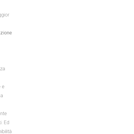
ggior
azione
nza
e e
la
ente
i. Ed
bilità