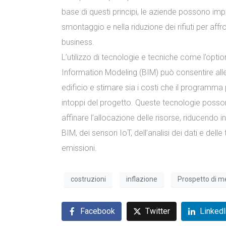
base di questi principi, le aziende possono impeg
smontaggio e nella riduzione dei rifiuti per aff
business.
L’utilizzo di tecnologie e tecniche come l’optio
Information Modeling (BIM) può consentire alle 
edificio e stimare sia i costi che il program
intoppi del progetto. Queste tecnologie posson
affinare l’allocazione delle risorse, riducendo in 
BIM, dei sensori IoT, dell’analisi dei dati e del
emissioni.
costruzioni
inflazione
Prospetto di m
Facebook
Twitter
Linked