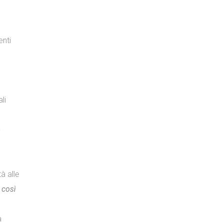
enti
li
o
à alle
 così
a