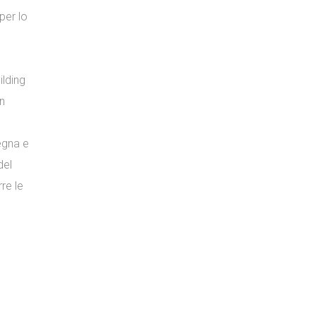
per lo
ilding
un
egna e
del
re le