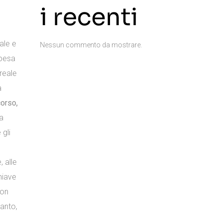
i recenti
ale e
Nessun commento da mostrare.
spesa
reale
à
corso,
da
 gli
 alle
chiave
ion
tanto,