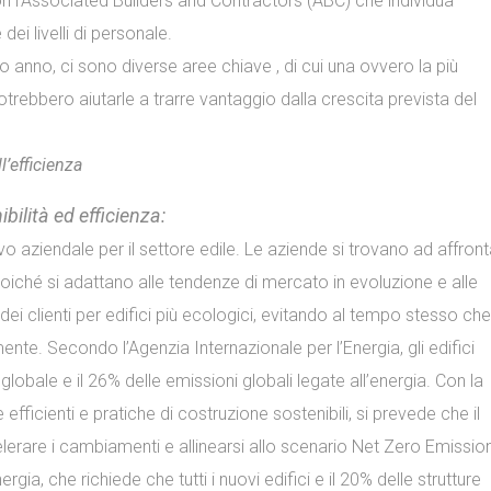
con l’Associated Builders and Contractors (ABC) che individua
dei livelli di personale.
o anno, ci sono diverse aree chiave , di cui una ovvero la più
rebbero aiutarle a trarre vantaggio dalla crescita prevista del
l’efficienza
bilità ed efficienza:
vo aziendale per il settore edile. Le aziende si trovano ad affron
oiché si adattano alle tendenze di mercato in evoluzione e alle
ei clienti per edifici più ecologici, evitando al tempo stesso che
nte. Secondo l’Agenzia Internazionale per l’Energia, gli edifici
bale e il 26% delle emissioni globali legate all’energia. Con la
fficienti e pratiche di costruzione sostenibili, si prevede che il
elerare i cambiamenti e allinearsi allo scenario Net Zero Emissio
rgia, che richiede che tutti i nuovi edifici e il 20% delle strutture