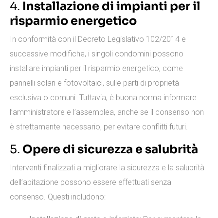
4.
Installazione di impianti per il
risparmio energetico
In conformità con il Decreto Legislativo 102/2014 e
successive modifiche, i singoli condomini possono
installare impianti per il risparmio energetico, come
pannelli solari e fotovoltaici, sulle parti di proprietà
esclusiva o comuni. Tuttavia, è buona norma informare
l’amministratore e l’assemblea, anche se il consenso non
è strettamente necessario, per evitare conflitti futuri.
5.
Opere di sicurezza e salubrità
Interventi finalizzati a migliorare la sicurezza e la salubrità
dell’abitazione possono essere effettuati senza
consenso. Questi includono: