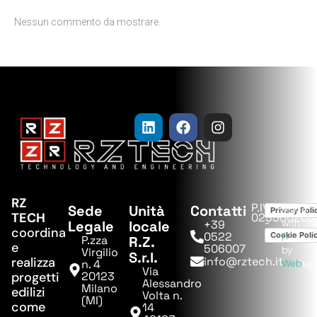
Nessun commento da mostrare.
RZ
P.IVA:
Sede
Unità
Contatti
Made
Privacy Poli
TECH
023500203
-
with
Legale
locale
+39
coordina
0522
Cookie Poli
/>
P.zza
R.Z.
e
506007
by
Virgilio
S.r.l.
realizza
info@rztech.it
n. 4
Web
sc
Via
progetti
20123
Alessandro
Milano
edilizi
Volta n.
(MI)
come
14