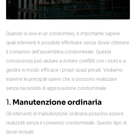
Quando si vive in un condominio, è importante sapere
quali interventi è possibile effettuare senza dover ottenere
il consenso dell’assemblea condominiale. Questa
conoscenza può aiutare a evitare conflitti con i vicini e a
gestire in modo efficace i propri spazi privati. Vediamo
insieme le principali opere che si possono realizzare
senza necessità di approvazione condominiale.
1.
Manutenzione ordinaria
Gli interventi di manutenzione ordinaria possono essere
realizzati senza il consenso condominiale. Questo tipo di
lavori include: