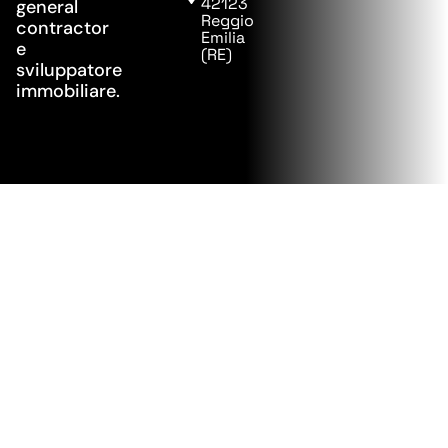
42123
general
Reggio
contractor
Emilia
e
(RE)
sviluppatore
immobiliare.