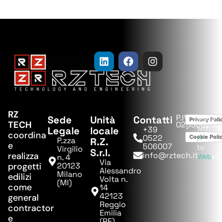
RZ
P.IVA:
Sede
Unità
Contatti
Made
Privacy Poli
TECH
023500203
-
with
Legale
locale
+39
coordina
0522
Cookie Poli
/>
P.zza
R.Z.
e
506007
by
Virgilio
S.r.l.
realizza
info@rztech.it
n. 4
Web
sc
Via
progetti
20123
Alessandro
Milano
edilizi
Volta n.
(MI)
come
14
42123
general
Reggio
contractor
Emilia
e
(RE)