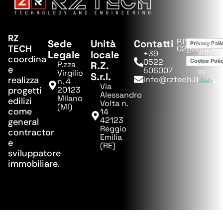
RZ
P.IVA:
Sede
Unità
Contatti
Made
Privacy Poli
TECH
023500203
-
with
Legale
locale
+39
coordina
0522
Cookie Poli
/>
P.zza
R.Z.
e
506007
by
Virgilio
S.r.l.
realizza
info@rztech.it
n. 4
Web
sc
Via
progetti
20123
Alessandro
Milano
edilizi
Volta n.
(MI)
come
14
42123
general
Reggio
contractor
Emilia
e
(RE)
sviluppatore
immobiliare.