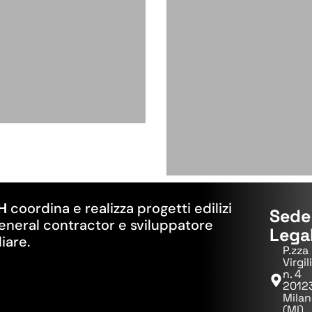
H
coordina e realizza progetti edilizi
Sede
neral contractor e sviluppatore
Lega
iare.
P.zza
Virgil
n. 4
2012
Mila
(MI)