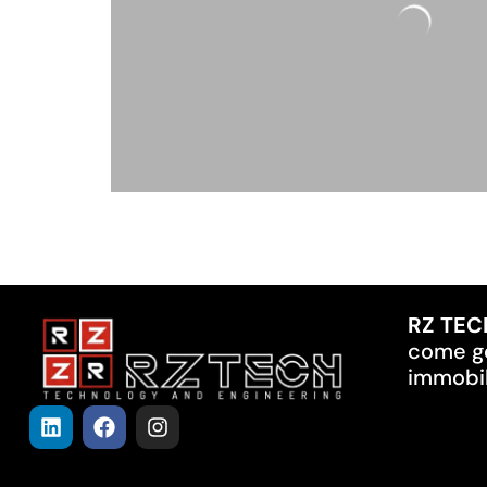
RZ TEC
come ge
immobil