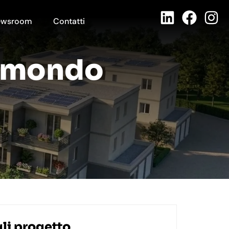
ewsroom
Contatti
demondo
li progetto