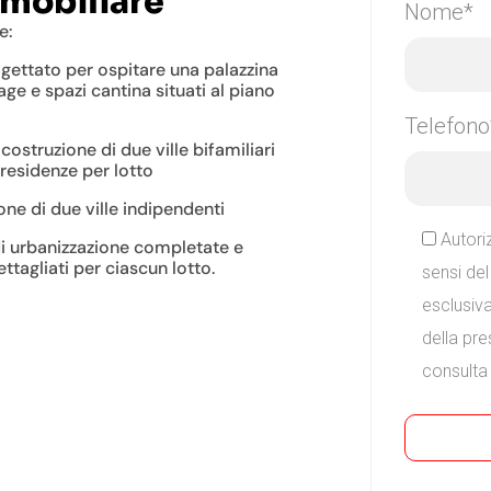
mobiliare
Nome*
e:
gettato per ospitare una palazzina
ge e spazi cantina situati al piano
Telefono
 costruzione di due ville bifamiliari
 residenze per lotto
one di due ville indipendenti
Autori
i urbanizzazione completate e
ettagliati per ciascun lotto.
sensi de
esclusiva
della pre
consulta