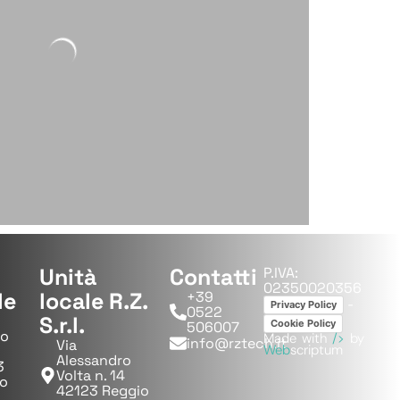
Unità
Contatti
P.IVA:
02350020356
le
locale R.Z.
+39
-
Privacy Policy
0522
S.r.l.
Cookie Policy
506007
io
Made with
/>
by
info@rztech.it
Via
Web
scriptum
Alessandro
3
Volta n. 14
no
42123 Reggio