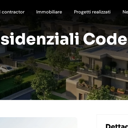
 contractor
Immobiliare
Progetti realizzati
N
residenziali Co
Dettag