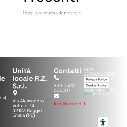
Nessun commento da mostrare.
Unità
Contatti
P.IVA:
02350020356
le
locale R.Z.
-
Privacy Policy
S.r.l.
+39 0522
Cookie Policy
506007
Made with
/>
by
Web
scriptum
n. 4
Via Alessandro
info@rztech.it
Volta n. 14
42123 Reggio
Emilia (RE)