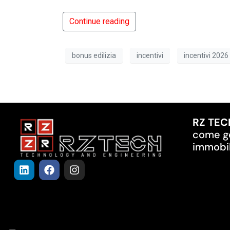
Continue reading
bonus edilizia
incentivi
incentivi 2026
RZ TEC
come ge
immobil