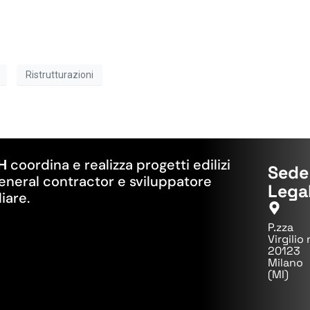
Ristrutturazioni
H
coordina e realizza progetti edilizi
Sede
neral contractor e sviluppatore
Lega
iare.
P.zza
Virgilio 
20123
Milano
(MI)