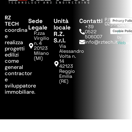
RZ
P.IVA:
Sede
Unità
Contatti
Made
Privacy Poli
TECH
023500203
-
with
Legale
locale
+39
coordina
0522
Cookie Poli
/>
P.zza
R.Z.
e
506007
by
Virgilio
S.r.l.
realizza
info@rztech.it
n. 4
Web
sc
Via
progetti
20123
Alessandro
Milano
edilizi
Volta n.
(MI)
come
14
42123
general
Reggio
contractor
Emilia
e
(RE)
sviluppatore
immobiliare.